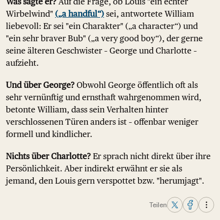
Was sagte er?
Auf die Frage, ob Louis "ein echter
Wirbelwind"
(„a handful“)
sei, antwortete William
liebevoll: Er sei "ein Charakter" („a character“) und
"ein sehr braver Bub" („a very good boy“), der gerne
seine älteren Geschwister – George und Charlotte –
aufzieht.
Und über George?
Obwohl George öffentlich oft als
sehr vernünftig und ernsthaft wahrgenommen wird,
betonte William, dass sein Verhalten hinter
verschlossenen Türen anders ist – offenbar weniger
formell und kindlicher.
Nichts über Charlotte?
Er sprach nicht direkt über ihre
Persönlichkeit. Aber indirekt erwähnt er sie als
jemand, den Louis gern verspottet bzw. "herumjagt".
Teilen