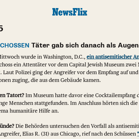
5
Täter gab sich danach als Auge
RSCHOSSEN
ttwoch wurde in Washington, D.C.,
ein antisemitischer A
schoss ein Attentäter vor dem Capital Jewish Museum zwei 
t. Laut Polizei ging der Angreifer vor dem Empfang auf und 
sonen zuging, die aus dem Gebäude kamen.
en Tatort?
Im Museum hatte davor eine Cocktailempfang d
nge Menschen stattgefunden. Im Anschluss hörten sich die
ma humanitäre Hilfe an.
ründe?
Die Behörden untersuchen den Vorfall als antisemit
ngreifer, Elias R. (31) aus Chicago, rief nach den Schüssen