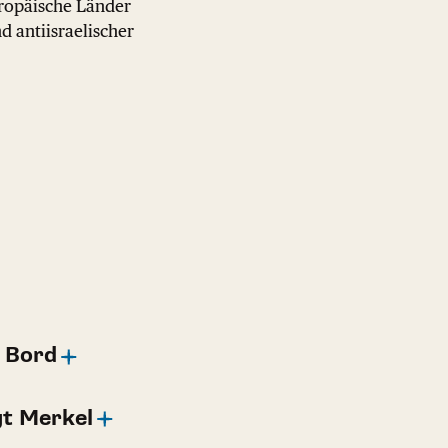
uropäische Länder
d antiisraelischer
 Bord
t Merkel