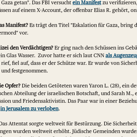
r Gaza getan". Das FBI versucht
ein Manifest
zu verifizieren
sen auf einem X-Account, der offenbar Elias R. gehört, on
as Manifest?
Es trägt den Titel "Eskalation für Gaza, bring
kermord" vor.
lizei den Verdächtigen?
Er ging nach den Schüssen ins Gebäu
in Glas Wasser. Zuvor hatte er sich laut CNN
als Augenzeu
" rief, fiel auf, dass er der Schütze war. Er wurde von Siche
 und festgenommen.
ie Opfer?
Die beiden Getöteten waren Yaron L. (28), ein deu
ischen Abteilung der israelischen Botschaft, und Sarah M.,
sion und Friedensaktivistin. Das Paar war in einer Beziehu
e
in Jerusalem zu verloben
.
as Attentat sorgte weltweit für Bestürzung. Die Sicherhe
tungen wurden weltweit erhöht. Jüdische Gemeinden wurde