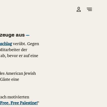
nzeuge aus
nschlag
verübt. Gegen
Mitarbeiter der
ab, bevor er auf eine
es American Jewish
 Gäste eine
isch motivierten
"Free, Free Palestine!
"