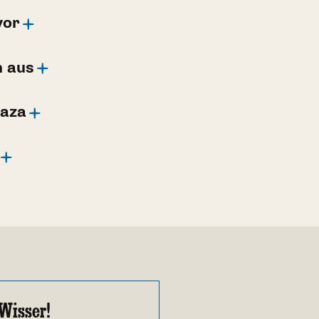
vor
n aus
Gaza
Wisser!