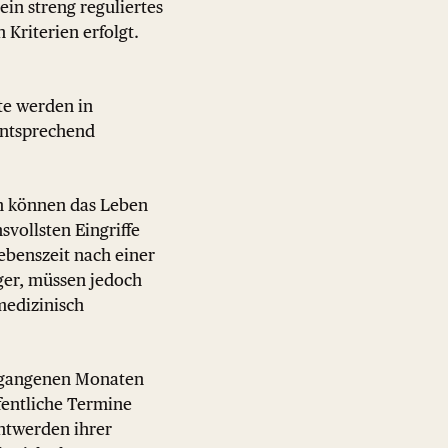
in streng reguliertes
Kriterien erfolgt.
te werden in
Entsprechend
n können das Leben
svollsten Eingriffe
ebenszeit nach einer
nger, müssen jedoch
edizinisch
ergangenen Monaten
fentliche Termine
nntwerden ihrer