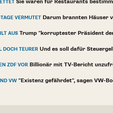
Sie waren für Restaurants bestimm
ETTET
Darum brannten Häuser v
OTAGE VERMUTET
Trump "korruptester Präsident de
LT AUS
Und es soll dafür Steuergel
L DOCH TEURER
Billionär mit TV-Bericht unzufr
EN ZDF VOR
"Existenz gefährdet", sagen VW-B
UND VW