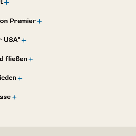
t
on Premier
r USA"
d fließen
ieden
osse