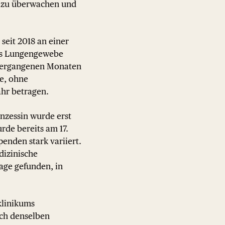
n zu überwachen und
seit 2018 an einer
das Lungengewebe
 vergangenen Monaten
te, ohne
ahr betragen.
nzessin wurde erst
urde bereits am 17.
enden stark variiert.
dizinische
age gefunden, in
klinikums
ach denselben