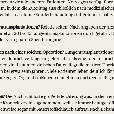
orden wie alle anderen Patienten. Norwegen verfügt über e
m, in dem die Zuteilung ausschließlich nach medizinischen 
benfalls, dass keine Sonderbehandlung stattgefunden habe.
entransplantationen?
Relativ selten. Nach Angaben der Ärz
r etwa 30 bis 35 Lungentransplantationen durchgeführt. 
 der verfügbaren Spenderorgane.
en nach einer solchen Operation?
Lungentransplantatione
en deutlich verlängern, gelten aber als einer der anspruch
edizin. Laut medizinischen Daten liegt die mittlere Überl
 bei etwa zehn Jahren. Viele Patienten leben deutlich lä
te gegen Organabstoßungen einnehmen und regelmäßig m
en?
Die Nachricht löste große Erleichterung aus. In den v
ie Kronprinzessin zugenommen, weil sie immer häufiger öf
eitweise sogar mit Sauerstoffschlauch auftrat. Nach Beka