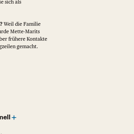
e sich als
?
Weil die Familie
urde Mette-Marits
ber frühere Kontakte
gzeilen gemacht.
nell