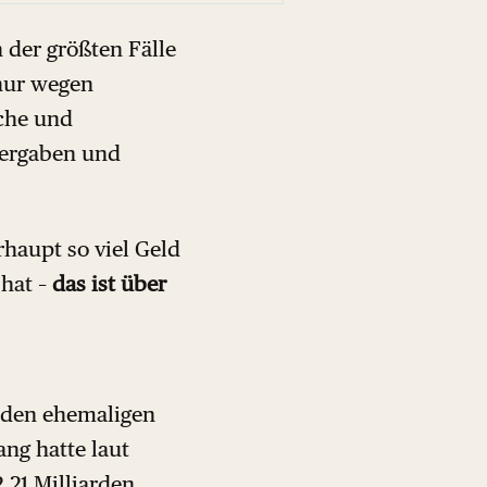
 der größten Fälle
nur wegen
che und
vergaben und
rhaupt so viel Geld
 hat –
das ist über
, den ehemaligen
ng hatte laut
,21 Milliarden