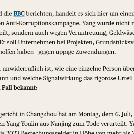
 die
BBC
berichten, handelt es sich hier um einen
en Anti-Korruptionskampagne. Yang wurde nicht 
eilt, sondern auch wegen Veruntreuung, Geldwäs
Er soll Unternehmen bei Projekten, Grundstücks
eholfen haben - gegen üppige Zuwendungen.
 unwiderruflich ist, wie eine einzelne Person übe
ann und welche Signalwirkung das rigorose Urteil
 Fall bekannt:
sgericht in Changzhou hat am Montag, dem 6. Juli
n Yang Youlin aus Nanjing zum Tode verurteilt. Ya
bis 2023 Bestechungsgelder in Höhe von mehr als 2