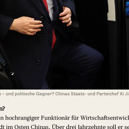
 – und politische Gegner? Chinas Staats- und Parteichef Xi J
n?
in hochrangiger Funktionär für Wirtschaftsentwic
dt im Osten Chinas. Über drei Jahrzehnte soll er s