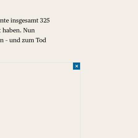
hnte insgesamt 325
rt haben. Nun
en – und zum Tod
✕