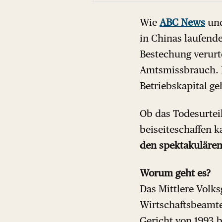
Wie
ABC News
und
in Chinas laufend
Bestechung verurt
Amtsmissbrauch. 
Betriebskapital g
Ob das Todesurteil
beiseiteschaffen k
den spektakulären
Worum geht es?
Das Mittlere Volk
Wirtschaftsbeamte
Gericht von 1993 