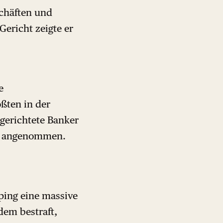
chäften und
Gericht zeigte er
e
ßten in der
gerichtete Banker
ar angenommen.
nping eine massive
em bestraft,