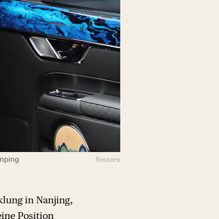
inping
Reuters
klung in Nanjing,
eine Position