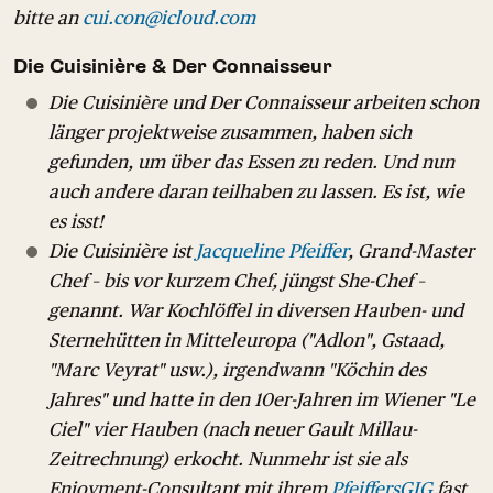
bitte an
cui.con@icloud.com
Die Cuisinière & Der Connaisseur
Die Cuisinière und Der Connaisseur arbeiten schon
länger projektweise zusammen, haben sich
gefunden, um über das Essen zu reden. Und nun
auch andere daran teilhaben zu lassen. Es ist, wie
es isst!
Die Cuisinière ist
Jacqueline Pfeiffer
, Grand-Master
Chef – bis vor kurzem Chef, jüngst She-Chef –
genannt. War Kochlöffel in diversen Hauben- und
Sternehütten in Mitteleuropa ("Adlon", Gstaad,
"Marc Veyrat" usw.), irgendwann "Köchin des
Jahres" und hatte in den 10er-Jahren im Wiener "Le
Ciel" vier Hauben (nach neuer Gault Millau-
Zeitrechnung) erkocht. Nunmehr ist sie als
Enjoyment-Consultant mit ihrem
PfeiffersGIG
fast