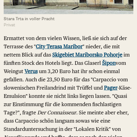
Stara Trta in voller Pracht
Privat
Ermattet von dem vielen Wissen, ließ sie sich auf der
Terrasse des "
City Terasa Maribor
" nieder, die mit
nettem Blick auf das
Skigebiet Mariborsko Pohorje
im
fünften Stock des Hotels liegt. Das Glaserl
Šipon
vom
Weingut
Verus
um 3,20 Euro hat ihr schon einmal
gefallen. Auch die 23,50 Euro für das "Carpaccio vom
slowenischen Freilandrind mit Trüffel und
Pager
-Käse-
Emulsion" konnte sie nicht links liegen lassen. "Quasi
zur Einstimmung für die kommenden fischlastigen
Tage?", fragte
Der Connaisseur
. Sie meinte aber eher,
dass Carpaccio schön langsam sowas wie eine
Standarduntersuchung in der "Lokalen Kritik" von