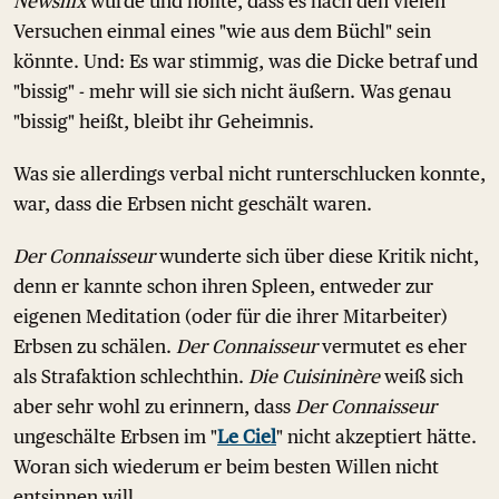
Newsflix
wurde und hoffte, dass es nach den vielen
Versuchen einmal eines "wie aus dem Büchl" sein
könnte. Und: Es war stimmig, was die Dicke betraf und
"bissig" - mehr will sie sich nicht äußern. Was genau
"bissig" heißt, bleibt ihr Geheimnis.
Was sie allerdings verbal nicht runterschlucken konnte,
war, dass die Erbsen nicht geschält waren.
Der Connaisseur
wunderte sich über diese Kritik nicht,
denn er kannte schon ihren Spleen, entweder zur
eigenen Meditation (oder für die ihrer Mitarbeiter)
Erbsen zu schälen.
Der Connaisseur
vermutet es eher
als Strafaktion schlechthin.
Die Cuisininère
weiß sich
aber sehr wohl zu erinnern, dass
Der Connaisseur
ungeschälte Erbsen im "
Le Ciel
" nicht akzeptiert hätte.
Woran sich wiederum er beim besten Willen nicht
entsinnen will.