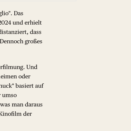
lio". Das
2024 und erhielt
istanziert, dass
. Dennoch großes
erfilmung. Und
leimen oder
uck" basiert auf
ür umso
 was man daraus
Kinofilm der