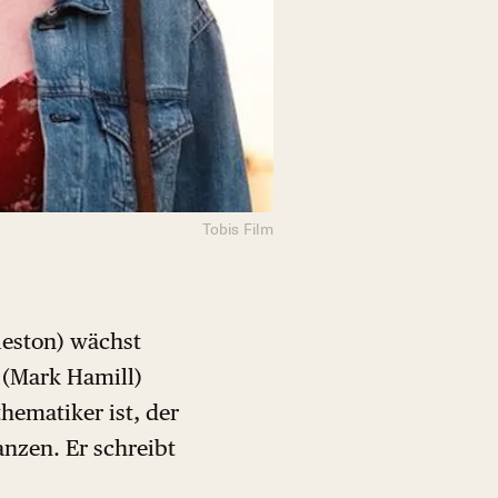
Tobis Film
leston) wächst
 (Mark Hamill)
hematiker ist, der
anzen. Er schreibt