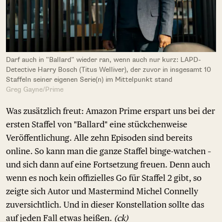
Darf auch in "Ballard" wieder ran, wenn auch nur kurz: LAPD-
Detective Harry Bosch (Titus Welliver), der zuvor in insgesamt 10
Staffeln seiner eigenen Serie(n) im Mittelpunkt stand
Greg Gayne/Prime
Was zusätzlich freut: Amazon Prime erspart uns bei der
ersten Staffel von "Ballard" eine stückchenweise
Veröffentlichung. Alle zehn Episoden sind bereits
online. So kann man die ganze Staffel binge-watchen –
und sich dann auf eine Fortsetzung freuen. Denn auch
wenn es noch kein offizielles Go für Staffel 2 gibt, so
zeigte sich Autor und Mastermind Michel Connelly
zuversichtlich. Und in dieser Konstellation sollte das
auf jeden Fall etwas heißen.
(ck)