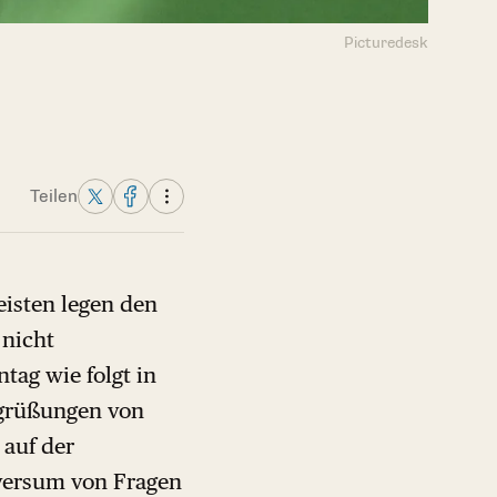
Picturedesk
Teilen
eisten legen den
 nicht
ag wie folgt in
egrüßungen von
 auf der
iversum von Fragen