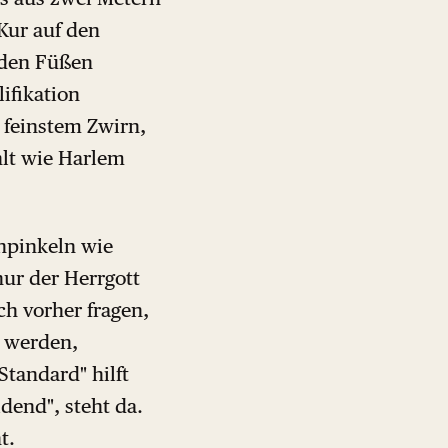
Kur auf den
 den Füßen
ifikation
 feinstem Zwirn,
hlt wie Harlem
npinkeln wie
nur der Herrgott
ch vorher fragen,
u werden,
Standard" hilft
idend", steht da.
t.