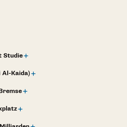
t Studie
 Al-Kaida)
 Bremse
kplatz
Milliarden