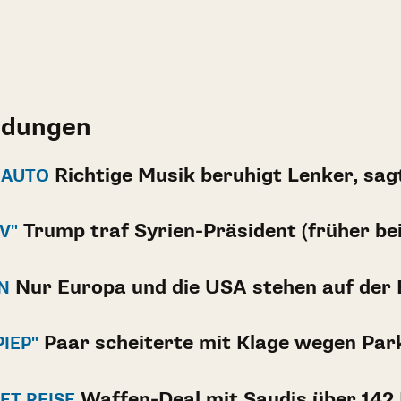
ldungen
Richtige Musik beruhigt Lenker, sag
 AUTO
Trump traf Syrien-Präsident (früher bei
V"
Nur Europa und die USA stehen auf der
N
Paar scheiterte mit Klage wegen Par
PIEP"
Waffen-Deal mit Saudis über 142 
ET REISE