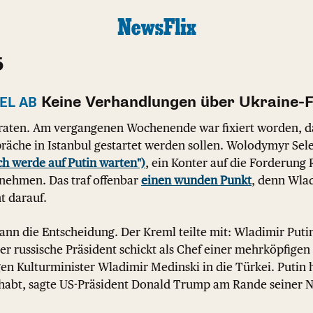
5
Keine Verhandlungen über Ukraine-F
EL AB
lraten. Am vergangenen Wochenende war fixiert worden, 
äche in Istanbul gestartet werden sollen. Wolodymyr Sele
ich werde auf Putin warten")
, ein Konter auf die Forderung 
nehmen. Das traf offenbar
einen wunden Punkt
, denn Wla
t darauf.
n die Entscheidung. Der Kreml teilte mit: Wladimir Putin
Der russische Präsident schickt als Chef einer mehrköpfigen
n Kulturminister Wladimir Medinski in die Türkei. Putin 
abt, sagte US-Präsident Donald Trump am Rande seiner N