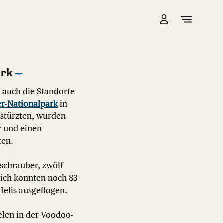
ark
e auch die Standorte
r-Nationalpark
in
e stürzten, wurden
r und einen
ten.
bschrauber, zwölf
lich konnten noch 83
elis ausgeflogen.
elen in der Voodoo-