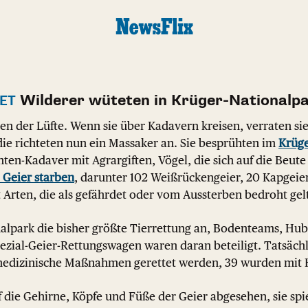
Wilderer wüteten in Krüger-Nationalp
TET
sten der Lüfte. Wenn sie über Kadavern kreisen, verraten si
die richteten nun ein Massaker an. Sie besprühten im
Krüge
nten-Kadaver mit Agrargiften, Vögel, die sich auf die Beut
 Geier starben
, darunter 102 Weißrückengeier, 20 Kapgeie
 Arten, die als gefährdet oder vom Aussterben bedroht gel
onalpark die bisher größte Tierrettung an, Bodenteams, Hu
ezial-Geier-Rettungswagen waren daran beteiligt. Tatsäch
medizinische Maßnahmen gerettet werden, 39 wurden mit H
 die Gehirne, Köpfe und Füße der Geier abgesehen, sie spi