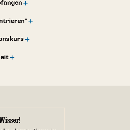
pfangen
ntrieren"
ionskurs
eit
Wisser!