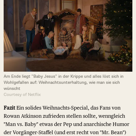
Am Ende liegt "Baby Jesus" in der Krippe und alles löst sich in
Wohlgefallen auf: Weihnachtsunterhaltung, wie man sie sich
wünscht
Courtesy of Netflix
Fazit
Ein solides Weihnachts-Special, das Fans von
Rowan Atkinson zufrieden stellen sollte, wenngleich
"Man vs. Baby" etwas der Pep und anarchische Humor
der Vorgänger-Staffel (und erst recht von "Mr. Bean")