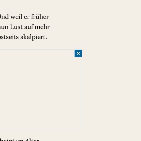
Und weil er früher
nun Lust auf mehr
seits skalpiert.
✕
heint im Alter