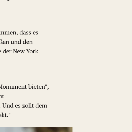
ommen, dass es
eißen und den
te der New York
 Monument bieten",
ht
. Und es zollt dem
kt."