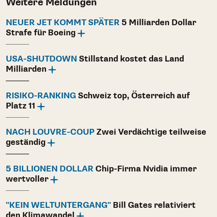
Weitere Meldungen
NEUER JET KOMMT SPÄTER
5 Milliarden Dollar
Strafe für Boeing
USA-SHUTDOWN
Stillstand kostet das Land
Milliarden
RISIKO-RANKING
Schweiz top, Österreich auf
Platz 11
NACH LOUVRE-COUP
Zwei Verdächtige teilweise
geständig
5 BILLIONEN DOLLAR
Chip-Firma Nvidia immer
wertvoller
"KEIN WELTUNTERGANG"
Bill Gates relativiert
den Klimawandel