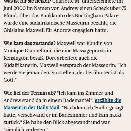
Was ist für sie heikel?
Charlotte M. unterzeichnete im
Juni 2000 im Namen von Andrew einen Scheck über 75
Pfund. Über das Bankkonto des Buckingham Palace
wurde eine südafrikanische Masseurin bezahlt, die
Ghislaine Maxwell für Andrew engagiert hatte.
Wie kam das zustande?
Maxwell war Kundin von
Monique Giannelloni, die eine Massagepraxis in
Kensington besaß. Dort arbeitete auch die
Südafrikanerin. Maxwell versprach der Masseurin: "Ich
werde Sie jemandem vorstellen, der berühmter ist als
Gott."
Wie lief der Termin ab?
"Ich kam ins Zimmer und
Andrew stand da in einem Bademantel",
erzählte die
Masseurin der Daily Mail
. "Nachdem ich 'Hallo' gesagt
hatte, verschwand er im Badezimmer und kam nackt
zurück." Sie habe den Blick abgewandt und war
"ziemlich verlegen."