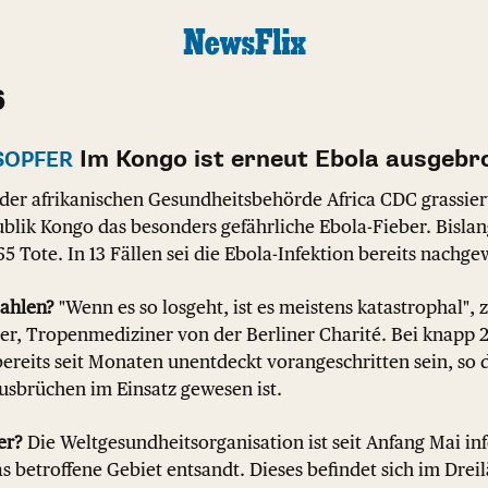
6
Im Kongo ist erneut Ebola ausgebr
SOPFER
der afrikanischen Gesundheitsbehörde Africa CDC grassiert
lik Kongo das besonders gefährliche Ebola-Fieber. Bislan
65 Tote. In 13 Fällen sei die Ebola-Infektion bereits nachg
Zahlen?
"Wenn es so losgeht, ist es meistens katastrophal", z
er, Tropenmediziner von der Berliner Charité. Bei knapp 
reits seit Monaten unentdeckt vorangeschritten sein, so de
usbrüchen im Einsatz gewesen ist.
er?
Die Weltgesundheitsorganisation ist seit Anfang Mai in
as betroffene Gebiet entsandt. Dieses befindet sich im Dre