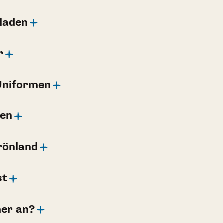
laden
r
Uniformen
len
rönland
st
mer an?