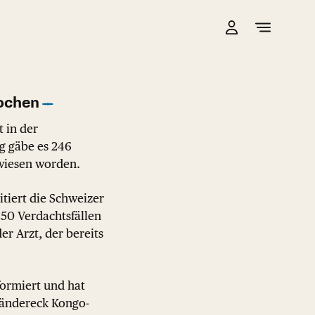
ochen
 in der
g gäbe es 246
ewiesen worden.
itiert die Schweizer
250 Verdachtsfällen
r Arzt, der bereits
formiert und hat
iländereck Kongo-