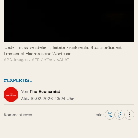
"Jeder muss verstehen", leitete Frankreichs Staatspräsident
Emmanuel Macron seine Worte ein
APA-Images / AFP / YOAN VALAT
#EXPERTISE
Von
The Economist
Akt. 10.02.2026 23:24 Uhr
Kommentieren
Teilen