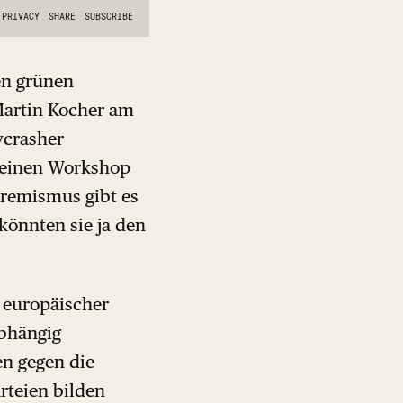
en grünen
Martin Kocher am
ycrasher
 einen Workshop
remismus gibt es
könnten sie ja den
 europäischer
abhängig
en gegen die
rteien bilden