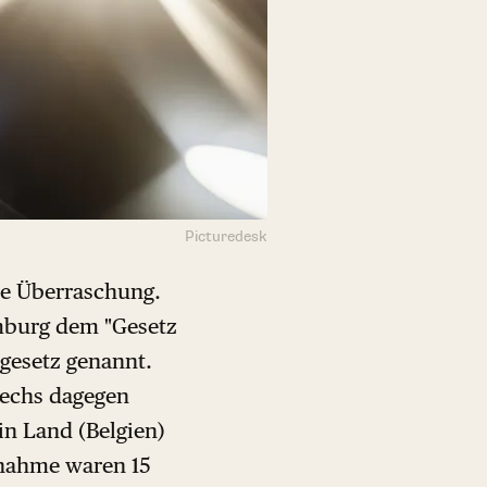
Picturedesk
ine Überraschung.
mburg dem "Gesetz
gesetz genannt.
sechs dagegen
in Land (Belgien)
Annahme waren 15