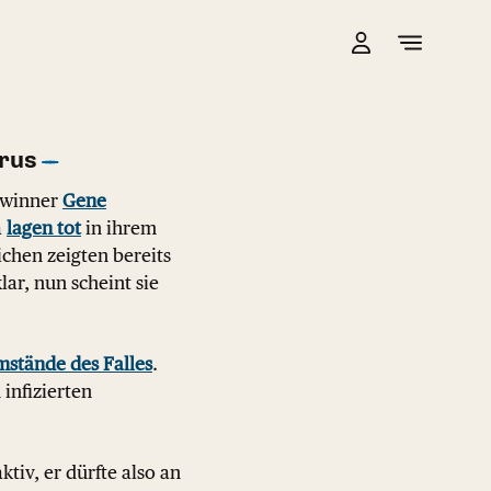
irus
Gewinner
Gene
a
lagen tot
in ihrem
chen zeigten bereits
r, nun scheint sie
mstände des Falles
.
infizierten
iv, er dürfte also an