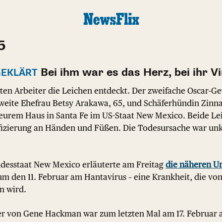
5
Bei ihm war es das Herz, bei ihr V
EKLÄRT
ten Arbeiter die Leichen entdeckt. Der zweifache Oscar-
 zweite Ehefrau Betsy Arakawa, 65, und Schäferhündin Zinn
teurem Haus in Santa Fe im US-Staat New Mexico. Beide Lei
zierung an Händen und Füßen. Die Todesursache war unkla
ndesstaat New Mexico erläuterte am Freitag
die näheren U
m den 11. Februar am Hantavirus – eine Krankheit, die von 
n wird.
r von Gene Hackman war zum letzten Mal am 17. Februar akt