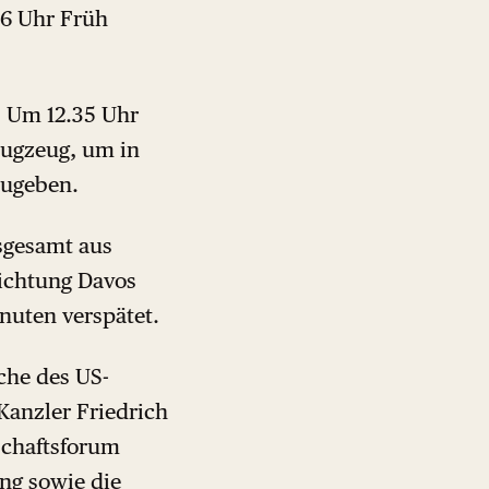
 6 Uhr Früh
. Um 12.35 Uhr
Flugzeug, um in
zugeben.
sgesamt aus
Richtung Davos
nuten verspätet.
che des US-
Kanzler Friedrich
schaftsforum
ng sowie die