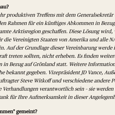
nau?
ehr produktiven Treffens mit dem Generalsekretär
den Rahmen für ein künftiges Abkommen in Bezug
samte Arktisregion geschaffen. Diese Lösung wird,
ür die Vereinigten Staaten von Amerika und alle 
n. Auf der Grundlage dieser Vereinbarung werde ic
raft treten sollten, nicht erheben. Es finden weit
in Bezug auf Grönland statt. Weitere Informati
he bekannt gegeben. Vizepräsident JD Vance, Auß
ftragter Steve Witkoff und verschiedene andere 
e Verhandlungen verantwortlich sein – sie werden 
Dank für Ihre Aufmerksamkeit in dieser Angelegenh
ommen" gemeint?