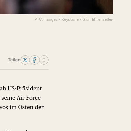
APA-Images / Keystone / Gian Ehrenzeller
Teilen
sah US-Präsident
seine Air Force
vos im Osten der