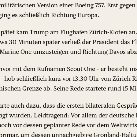
militärischen Version einer Boeing 757. Erst gegen
ging es schließlich Richtung Europa.
pätet kam Trump am Flughafen Zürich-Kloten an
etwa 30 Minuten später verließ der Präsident das 
r Marine One umzusteigen und Richtung Davos ab
nvoi mit dem Rufnamen Scout One – er besteht in
– hob schließlich kurz vor 13.30 Uhr von Zürich 
hischen Grenze ab. Seine Rede startete rund 15 Mi
rte auch dazu, dass die ersten bilateralen Gesprä
agt wurden. Leidtragend: Vor allem der deutsche 
och vor dessen geplanter Rede vor dem Weltwirt
 primär, um dessen unnachgiebige Grönland-Haltu