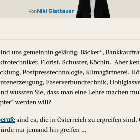
Niki Glattauer
Von
r
ind uns gemeinhin geläufig: Bäcker*, Bankkauffra
trotechniker, Florist, Schuster, Köchin. Aber ken
cklung, Postpresstechnologie, Klimagärtnerei, Hö
ntenerzeugung, Faserverbundtechnik, Hohlglasv
Und wussten Sie, dass man eine Lehre machen m
fer" werden will?
berufe
sind es, die in Österreich zu ergreifen sind.
würde nur jemand hin greifen …