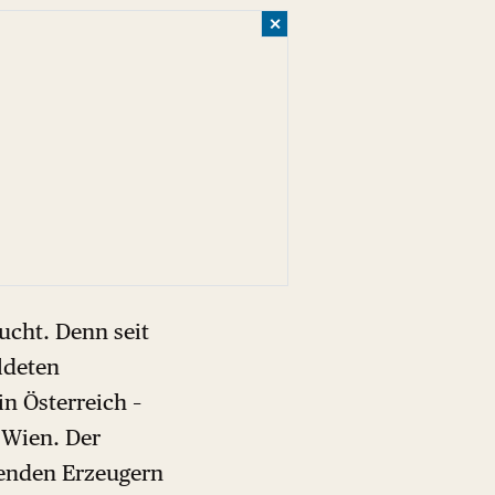
✕
ucht. Denn seit
ildeten
in Österreich –
n Wien. Der
henden Erzeugern