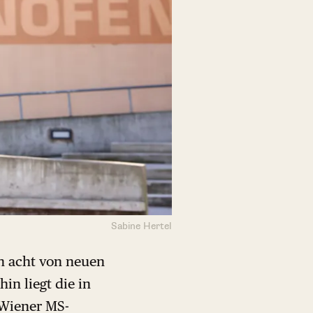
Sabine Hertel
n acht von neuen
in liegt die in
 Wiener MS-