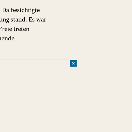
 Da besichtigte
ung stand. Es war
Freie treten
enende
✕